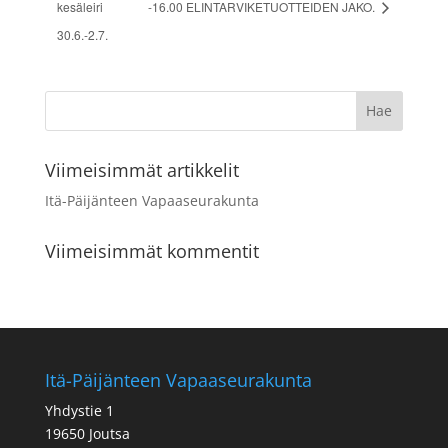
kesäleiri
-16.00 ELINTARVIKETUOTTEIDEN JAKO.
30.6.-2.7.
Viimeisimmät artikkelit
Itä-Päijänteen Vapaaseurakunta
Viimeisimmät kommentit
Itä-Päijänteen Vapaaseurakunta
Yhdystie 1
19650 Joutsa