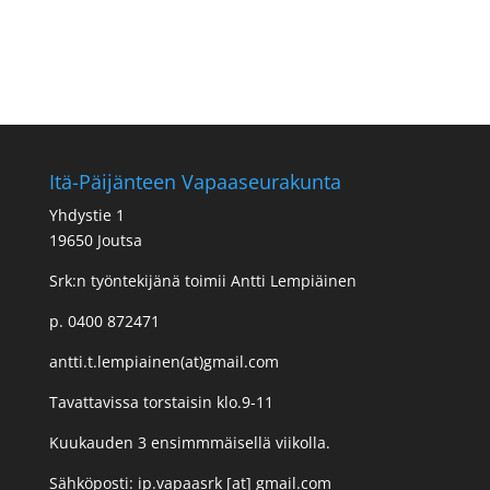
Itä-Päijänteen Vapaaseurakunta
Yhdystie 1
19650 Joutsa
Srk:n työntekijänä toimii Antti Lempiäinen
p. 0400 872471
antti.t.lempiainen(at)gmail.com
Tavattavissa torstaisin klo.9-11
Kuukauden 3 ensimmmäisellä viikolla.
Sähköposti: ip.vapaasrk [at] gmail.com