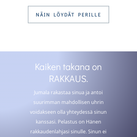
NÄIN LÖYDÄT PERILLE
Kaiken takana on
RAKKAUS.
Jumala rakastaa sinua ja antoi
suurimman mahdollisen uhrin
voidakseen olla yhteydessä sinun
kanssasi. Pelastus on Hänen
rakkaudenlahjasi sinulle. Sinun ei