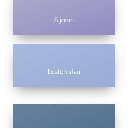
Sijainti
Olet tervetullot joukkoomme!
Lasten sivu
Hauskoja tehtäviä ja sarjiksia