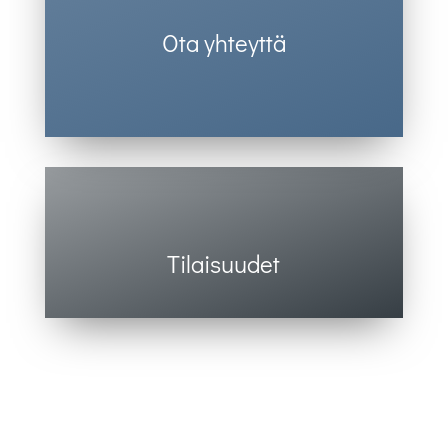
Ota yhteyttä
Olemme täällä sinua varten.
Tilaisuudet
Tervetuloa mukaan!