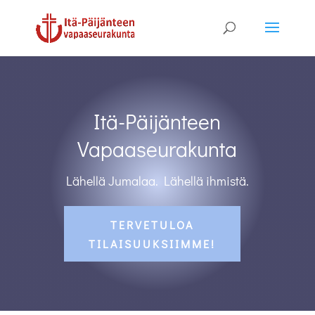
Itä-Päijänteen
Vapaaseurakunta
Lähellä Jumalaa. Lähellä ihmistä.
TERVETULOA
TILAISUUKSIIMME!