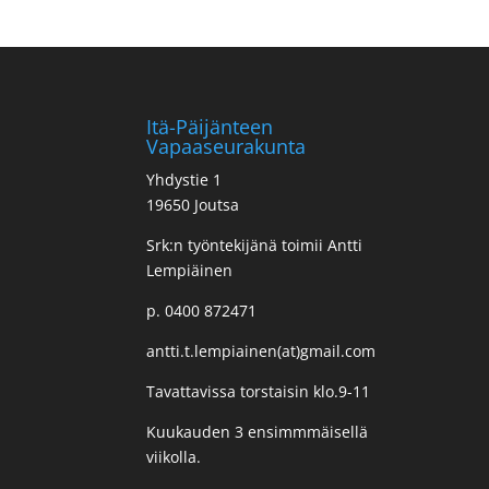
Itä-Päijänteen
Vapaaseurakunta
Yhdystie 1
19650 Joutsa
Srk:n työntekijänä toimii Antti
Lempiäinen
p. 0400 872471
antti.t.lempiainen(at)gmail.com
Tavattavissa torstaisin klo.9-11
Kuukauden 3 ensimmmäisellä
viikolla.