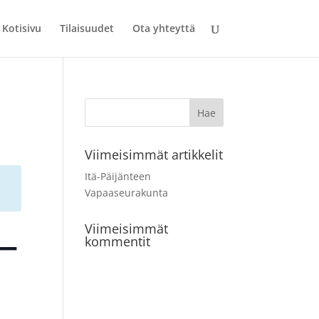
Kotisivu
Tilaisuudet
Ota yhteyttä
Viimeisimmät artikkelit
Itä-Päijänteen
Vapaaseurakunta
Viimeisimmät
 –
kommentit